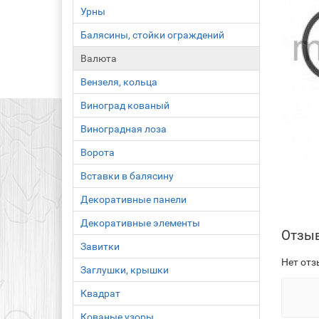
Урны
Балясины, стойки ограждений
Валюта
Вензеля, кольца
Виноград кованый
Виноградная лоза
Ворота
Вставки в балясину
Декоративные панели
Декоративные элементы
Отзы
Завитки
Нет отз
Заглушки, крышки
Квадрат
Кованые узоры