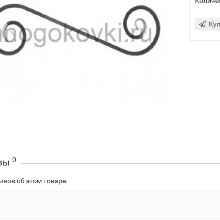
Количе
Куп
0
вы
ывов об этом товаре.