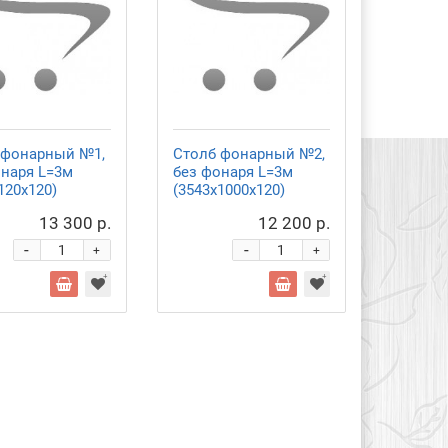
 фонарный №1,
Столб фонарный №2,
онаря L=3м
без фонаря L=3м
120х120)
(3543х1000х120)
13 300 р.
12 200 р.
-
-
+
+