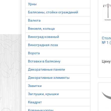
Урны
Балясины, стойки ограждений
Валюта
Вензеля, кольца
Виноград кованый
Стол
№ 1 (
Виноградная лоза
Ворота
Вставки в балясину
Цену
Декоративные панели
Декоративные элементы
Завитки
Заглушки, крышки
Квадрат
Кованые узоры