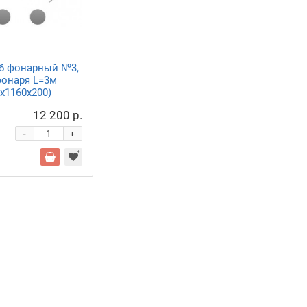
б фонарный №3,
фонаря L=3м
х1160х200)
12 200 р.
-
+