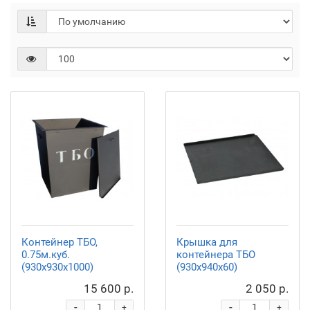
Контейнер ТБО,
Крышка для
0.75м.куб.
контейнера ТБО
(930х930х1000)
(930х940х60)
15 600 р.
2 050 р.
-
-
+
+