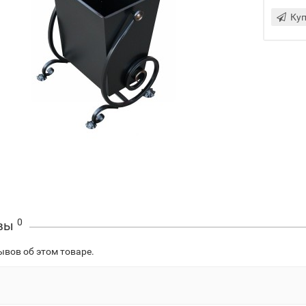
Куп
0
вы
ывов об этом товаре.