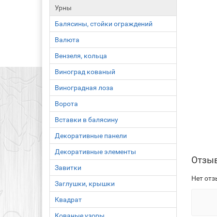
Урны
Балясины, стойки ограждений
Валюта
Вензеля, кольца
Виноград кованый
Виноградная лоза
Ворота
Вставки в балясину
Декоративные панели
Декоративные элементы
Отзы
Завитки
Нет отз
Заглушки, крышки
Квадрат
Кованые узоры